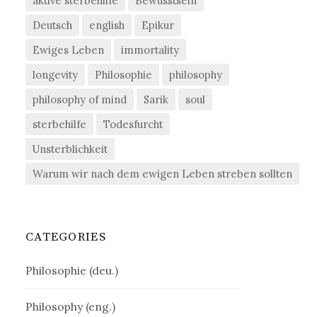
aktive sterbehilfe
Bewusstsein
Deutsch
english
Epikur
Ewiges Leben
immortality
longevity
Philosophie
philosophy
philosophy of mind
Sarik
soul
sterbehilfe
Todesfurcht
Unsterblichkeit
Warum wir nach dem ewigen Leben streben sollten
CATEGORIES
Philosophie (deu.)
Philosophy (eng.)