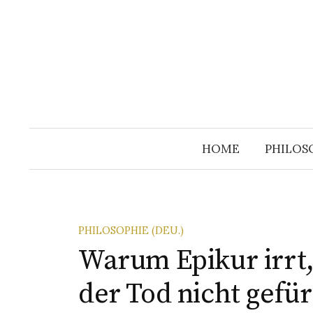
Skip
to
content
HOME
PHILOS
PHILOSOPHIE (DEU.)
Warum Epikur irrt,
der Tod nicht gefü