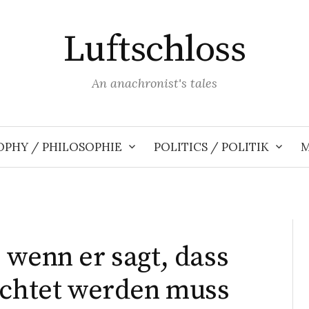
Luftschloss
An anachronist's tales
OPHY / PHILOSOPHIE
POLITICS / POLITIK
M
 wenn er sagt, dass
rchtet werden muss